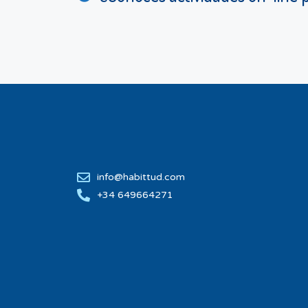
info@habittud.com
+34 649664271