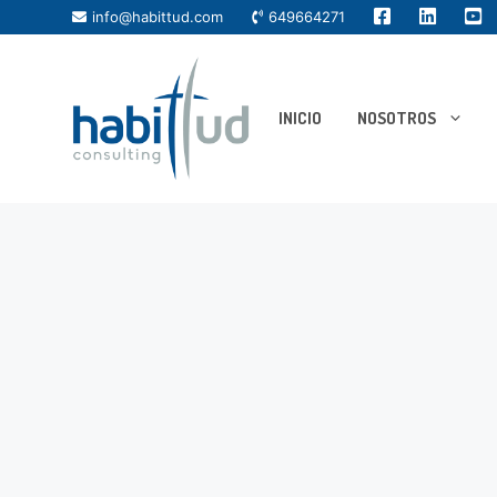
info@habittud.com
649664271
INICIO
NOSOTROS