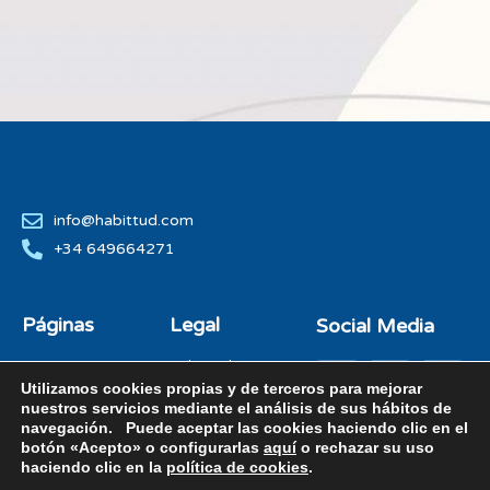
info@habittud.com
+34 649664271
Páginas
Legal
Social Media
Inicio
Politica de
Privacidad
Utilizamos cookies propias y de terceros para mejorar
Nosotros
nuestros servicios mediante el análisis de sus hábitos de
Politica de Cookies
Retos
navegación. Puede aceptar las cookies haciendo clic en el
Politica de RRSS
Nuestro Método
botón «Acepto» o configurarlas
aquí
o rechazar su uso
Aviso legal
haciendo clic en la
política de cookies
.
Clientes