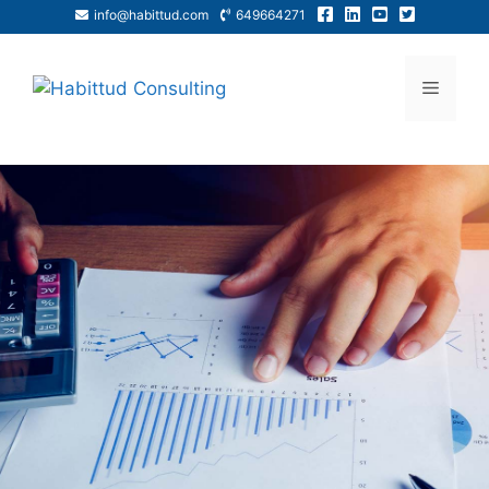
info@habittud.com
649664271