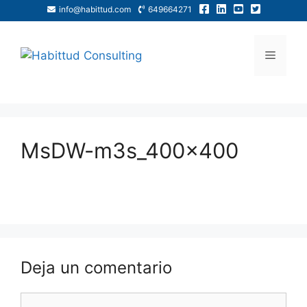
info@habittud.com
649664271
MsDW-m3s_400x400
Deja un comentario