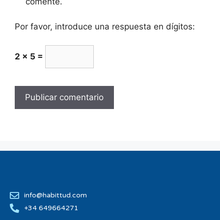
comente.
Por favor, introduce una respuesta en dígitos:
2 × 5 =
info@habittud.com
+34 649664271