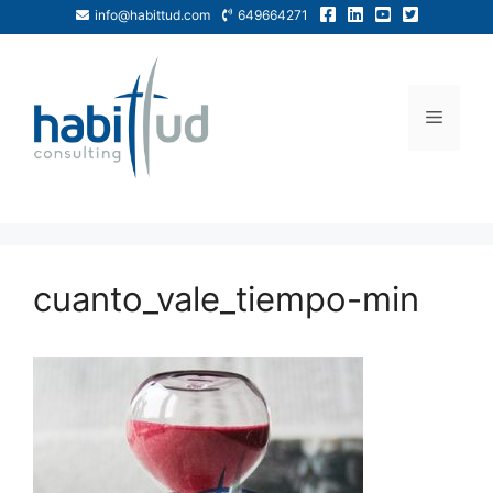
info@habittud.com
649664271
cuanto_vale_tiempo-min