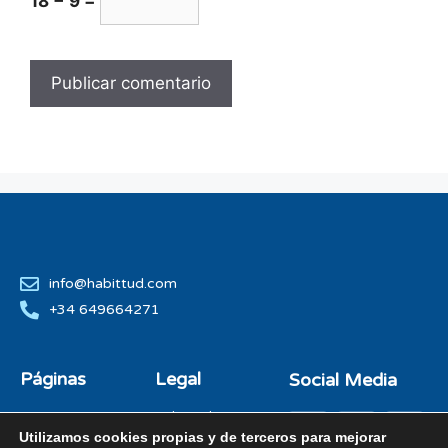
18 − 9 =
info@habittud.com
+34 649664271
Páginas
Legal
Social Media
Inicio
Politica de
Privacidad
Utilizamos cookies propias y de terceros para mejorar
Nosotros