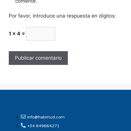
comente.
Por favor, introduce una respuesta en dígitos:
1 × 4 =
info@habittud.com
+34 649664271