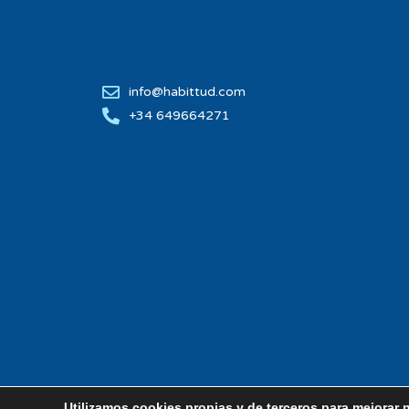
info@habittud.com
+34 649664271
Utilizamos cookies propias y de terceros para mejorar 