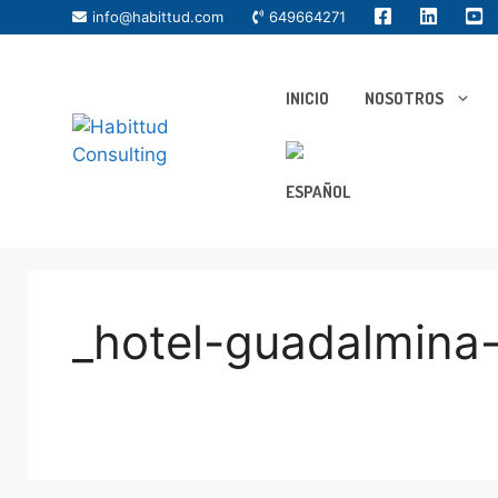
info@habittud.com
649664271
INICIO
NOSOTROS
_hotel-guadalmina