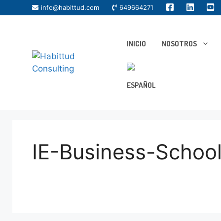
info@habittud.com
649664271
INICIO
NOSOTROS
IE-Business-Schoo