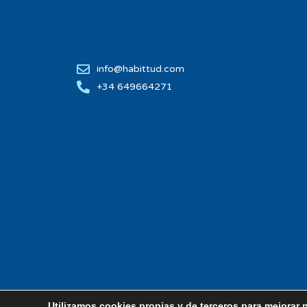
info@habittud.com
+34 649664271
Utilizamos cookies propias y de terceros para mejorar 