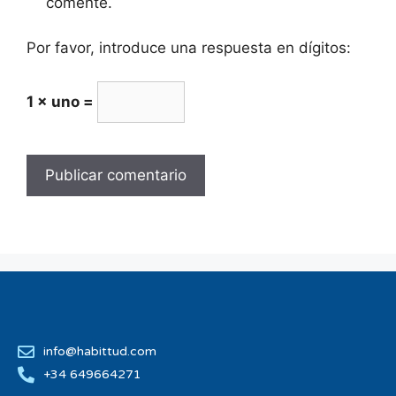
comente.
Por favor, introduce una respuesta en dígitos:
1 × uno =
info@habittud.com
+34 649664271