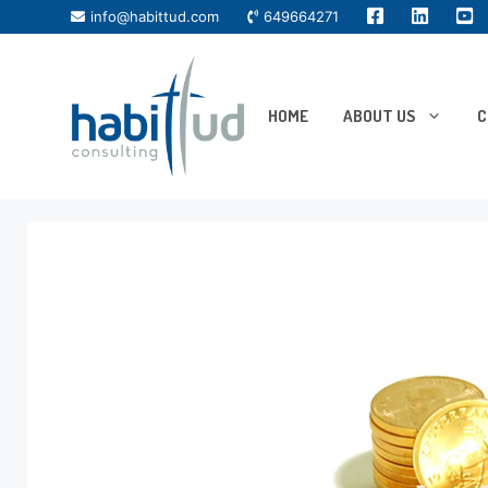
info@habittud.com
649664271
HOME
ABOUT US
C