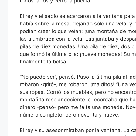
todos lados y cerró la puerta.
El rey y el sabio se acercaron a la ventana para 
había sobre la mesa, dejando sólo una vela, y h
podían creer lo que veían: ¡una montaña de mo
las alumbraba con la vela. Las juntaba y desp
pilas de diez monedas. Una pila de diez, dos pil
que formó la última pila: ¡nueve monedas! Su mi
finalmente la bolsa.
“No puede ser”, pensó. Puso la última pila al l
robaron -gritó-, me robaron, ¡malditos! “Una ve
sus ropas. Corrió los muebles, pero no encont
montañita resplandeciente le recordaba que h
dinero -pensó- pero me falta una moneda. Nov
número completo, pero noventa y nueve.
El rey y su asesor miraban por la ventana. La ca