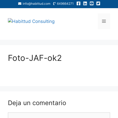
info@habittud.com
649664271
Foto-JAF-ok2
Deja un comentario