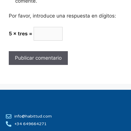
comente.
Por favor, introduce una respuesta en dígitos:
5 × tres =
info@habittud.com
+34 649664271