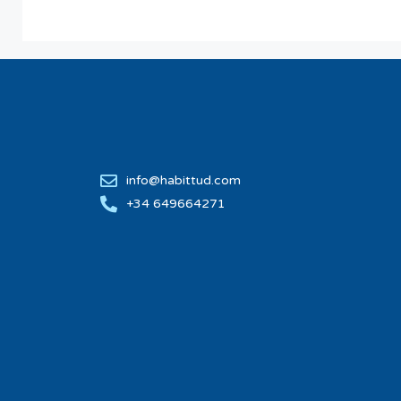
info@habittud.com
+34 649664271