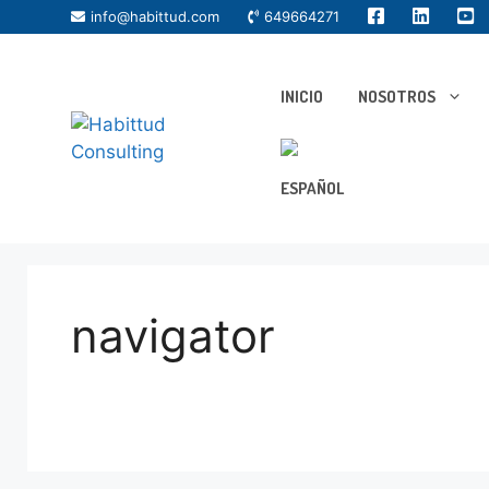
info@habittud.com
649664271
INICIO
NOSOTROS
navigator