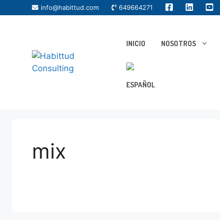
info@habittud.com
649664271
INICIO
NOSOTROS
mix