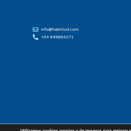
info@habittud.com
+34 649664271
Utilizamos cookies propias y de terceros para mejorar 