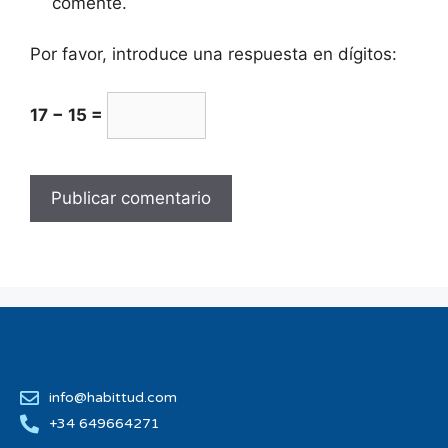
comente.
Por favor, introduce una respuesta en dígitos:
17 − 15 =
info@habittud.com
+34 649664271